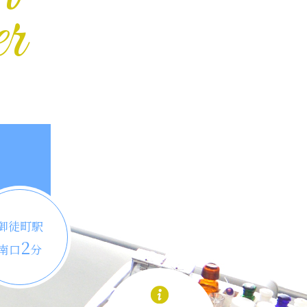
r
御徒町駅
2
南口
分