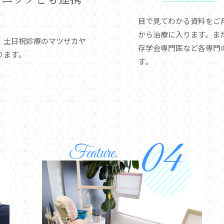
目で見てわかる資料をご
から治療に入ります。ま
。土日祝診療のマツザカヤ
存学会専門医など各専門
ります。
す。
Feature.